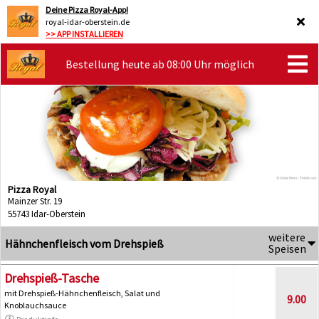
Deine Pizza Royal-App!
royal-idar-oberstein.de
>> APP INSTALLIEREN
Bestellung heute ab 08:00 Uhr möglich
Pizza Royal
Mainzer Str. 19
55743 Idar-Oberstein
weitere
Hähnchenfleisch vom Drehspieß
Speisen
Drehspieß-Tasche
mit Drehspieß-Hähnchenfleisch, Salat und
9.00
Knoblauchsauce