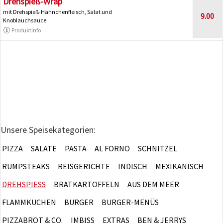
Drehspieß-Wrap
mit Drehspieß-Hähnchenfleisch, Salat und
9.00
Knoblauchsauce
Produktinfo
Unsere Speisekategorien:
PIZZA
SALATE
PASTA
AL FORNO
SCHNITZEL
RUMPSTEAKS
REISGERICHTE
INDISCH
MEXIKANISCH
DREHSPIESS
BRATKARTOFFELN
AUS DEM MEER
FLAMMKUCHEN
BURGER
BURGER-MENÜS
PIZZABROT & CO.
IMBISS
EXTRAS
BEN & JERRYS